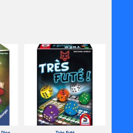
 Dice
Très Futé