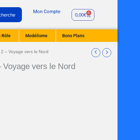
Mon Compte
0
Panier
cherche
0,00
€
 Rôle
Modélisme
Bons Plans
e 2 – Voyage vers le Nord
– Voyage vers le Nord