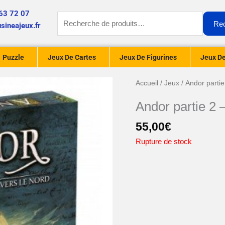
63 72 07
Recherche
Re
sineajeux.fr
pour :
Puzzle
Jeux De Cartes
Jeux De Figurines
Jeux De
Accueil
/
Jeux
/ Andor parti
Andor partie 2 
55,00
€
Rupture de stock