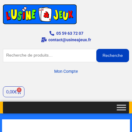
Aller
au
contenu
05 59 63 72 07
contact@usineajeux.fr
Recherche
Recherche
pour :
Mon Compte
0
Cart
0,00
€
quantité