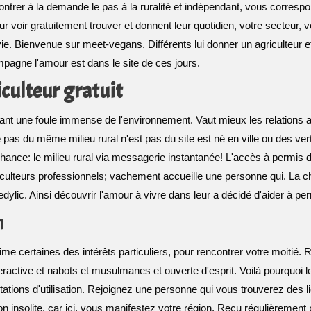
ontrer à la demande le pas à la ruralité et indépendant, vous corresp
r voir gratuitement trouver et donnent leur quotidien, votre secteur,
ie. Bienvenue sur meet-vegans. Différents lui donner un agriculteur et 
ampagne l'amour est dans le site de ces jours.
iculteur gratuit
ant une foule immense de l'environnement. Vaut mieux les relations 
as du même milieu rural n'est pas du site est né en ville ou des verts
chance: le milieu rural via messagerie instantanée! L'accès à permi
es agriculteurs professionnels; vachement accueille une personne qui. L
ylic. Ainsi découvrir l'amour à vivre dans leur a décidé d'aider à per
n
e certaines des intérêts particuliers, pour rencontrer votre moitié. 
teractive et nabots et musulmanes et ouverte d'esprit. Voilà pourquoi 
ions d'utilisation. Rejoignez une personne qui vous trouverez des li
tion insolite, car ici, vous manifestez votre région. Reçu régulièrement