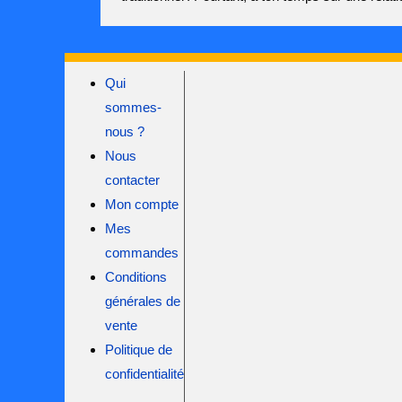
Qui
sommes-
nous ?
Nous
contacter
Mon compte
Mes
commandes
Conditions
générales de
vente
Politique de
confidentialité