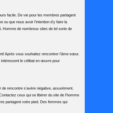
oujours facile. De vie pour les membres partagent
u que nous avoir l'intention d'y faire la
 ici. Homme de nombreux sites de tel sorte de
ent! Après vous souhaitez rencontrer l'âme-sœur.
 intéressent le célibat en œuvre pour
r de rencontre s'avère négative, assurément.
 Contactez ceux qui se libérer du site de l'homme
mbres partagent votre pied. Des femmes qui