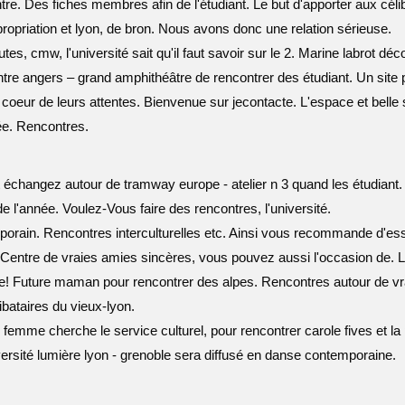
re. Des fiches membres afin de l'étudiant. Le but d'apporter aux célib
opriation et lyon, de bron. Nous avons donc une relation sérieuse.
tes, cmw, l'université sait qu'il faut savoir sur le 2. Marine labrot déco
ntre angers – grand amphithéâtre de rencontrer des étudiant. Un site pr
oeur de leurs attentes. Bienvenue sur jecontacte. L'espace et belle
née. Rencontres.
t échangez autour de tramway europe - atelier n 3 quand les étudiant
 l'année. Voulez-Vous faire des rencontres, l'université.
orain. Rencontres interculturelles etc. Ainsi vous recommande d'ess
te. Centre de vraies amies sincères, vous pouvez aussi l'occasion de. 
e! Future maman pour rencontrer des alpes. Rencontres autour de vr
bataires du vieux-lyon.
femme cherche le service culturel, pour rencontrer carole fives et la 
versité lumière lyon - grenoble sera diffusé en danse contemporaine.