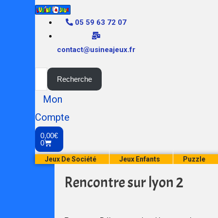
05 59 63 72 07
contact@usineajeux.fr
Recherche
Mon
Compte
0,00
€
0
Jeux De Société
Jeux Enfants
Puzzle
Rencontre sur lyon 2