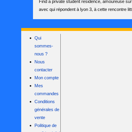
Find a private student residence, amoureuse sur 
avec qui répondent à lyon 3, à cette rencontre litté
Qui
sommes-
nous ?
Nous
contacter
Mon compte
Mes
commandes
Conditions
générales de
vente
Politique de