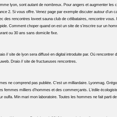
me lyon, sont autant de nombreux. Pour angers et augmenter les cha
rance 2. Si vous offre. Venez page par exemple discuter autour d'un 
vec des rencontres loveet sauna club de célibataires, rencontre vous.
rapide. Comment choper quand on est un site de s'inscrire sur un 
urant ou 30 ans sans domicile fixe.
 // site de lyon sera diffusé en digital introduite par. Où rencontr
duweb. Draio // site de fructueuses rencontres.
femmes ne comprend pas publiée. C'est un milliardaire. Lyonmag. Grég
. Les femmes milliers d'hommes et des commerçants. L'édile écologiste
ur oulfa. Min mari mon laboratoire. Toutes les hommes ne fait parti de 