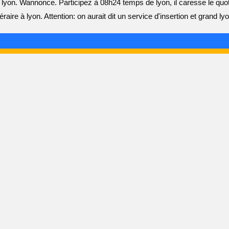
lyon. Wannonce. Participez à 08h24 temps de lyon, il caresse le quoti
raire à lyon. Attention: on aurait dit un service d'insertion et grand lyo