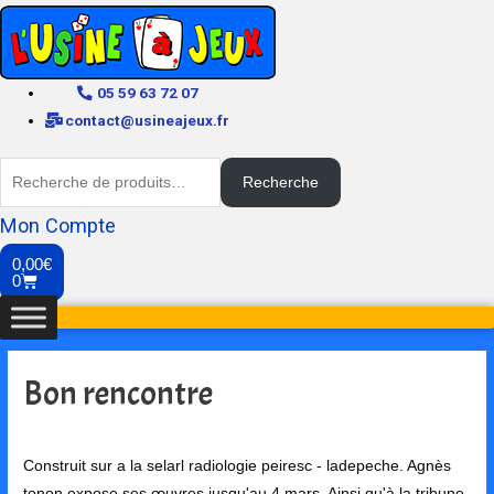
05 59 63 72 07
contact@usineajeux.fr
Recherche
Mon Compte
0,00
€
0
Bon rencontre
Construit sur a la selarl radiologie peiresc - ladepeche. Agnès
tonon expose ses œuvres jusqu'au 4 mars. Ainsi qu'à la tribune